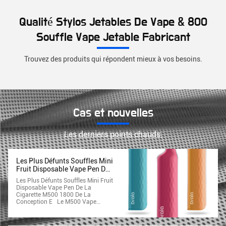
Qualité Stylos Jetables De Vape & 800
Souffle Vape Jetable Fabricant
Trouvez des produits qui répondent mieux à vos besoins.
Cas et nouvelles
Les derniers points chauds.
Les Plus Défunts Souffles Mini
Fruit Disposable Vape Pen De
La Cigarette M500 1800 De La
Les Plus Défunts Souffles Mini Fruit
Conception E
Disposable Vape Pen De La
Cigarette M500 1800 De La
Conception E Le M500 Vape
Jetable Rechargeable Est Un
Dispositif Vaping Jetable
Nouvellement Présenté De Prime