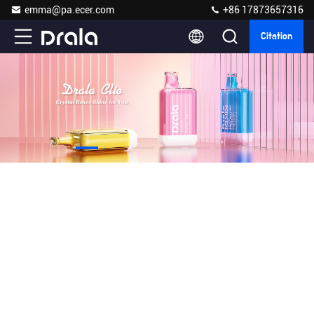
emma@pa.ecer.com
+86 17873657316
Citation