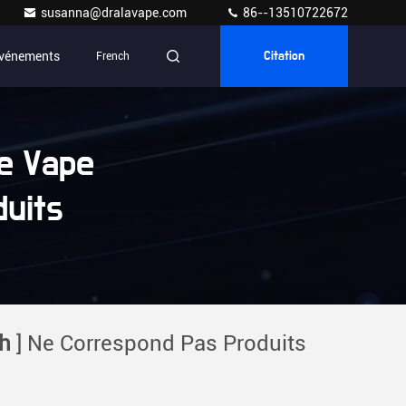
susanna@dralavape.com
86--13510722672
vénements
French
Citation
e Vape
uits
h
] Ne Correspond Pas Produits