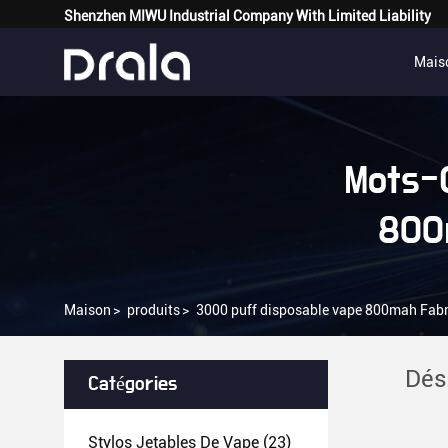
Shenzhen MIWU Industrial Company With Limited Liability
Mais
Mots-
800
Maison
>
produits
>
3000 puff disposable vape 800mah Fabri
Dés
Catégories
Stylos Jetables De Vape
(23)